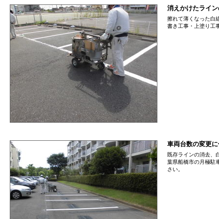
消えかけたライン
擦れて薄くなった白
書き工事・上塗り工
車両台数の変更に
既存ラインの消去、
葉県船橋市の月極駐
さい。