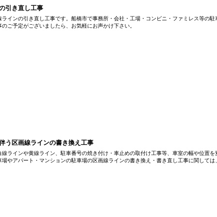
の引き直し工事
線ラインの引き直し工事です。船橋市で事務所・会社・工場・コンビニ・ファミレス等の駐
事のご予定がございましたら、お気軽にお声かけ下さい。
伴う区画線ラインの書き換え工事
白線ラインや黄線ライン、駐車番号の焼き付け・車止めの取付け工事等、車室の幅や位置を
車場やアパート・マンションの駐車場の区画線ラインの書き換え・書き直し工事に関しては