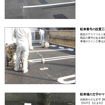
駐車番号の設置工
新設のアスファルト
既設の番号がある場
車場のライン工事は
駐車場の文字やマ
比較的小さな文字【
【OUT】【止まれ】