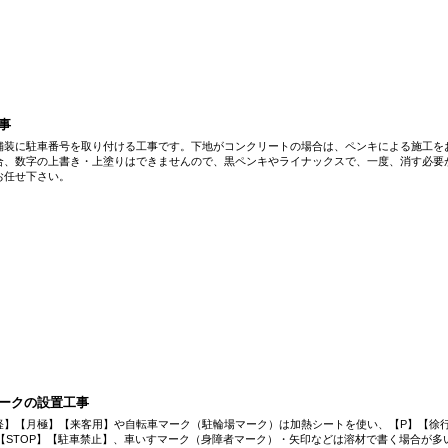
事
舗装に駐車番号を取り付ける工事です。下地がコンクリートの場合は、ペンキによる施工を
合、数字の上書き・上塗りはできませんので、黒ペンキやライナックスで、一度、消す必要
お任せ下さい。
ークの設置工事
軽】【月極】【来客用】や自転車マーク（駐輪場マーク）は加熱シートを使い、【P】【徐行
【STOP】【駐車禁止】、車いすマーク（身障者マーク）・矢印などは溶材で書く場合が多