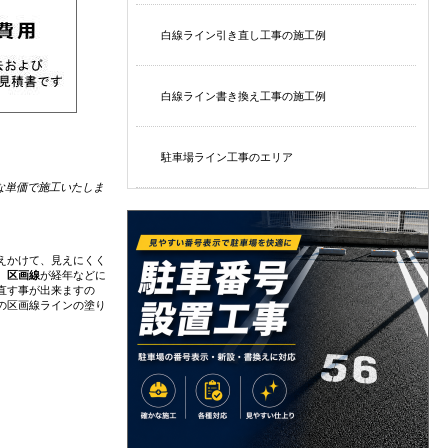
白線ライン引き直し工事の施工例
白線ライン書き換え工事の施工例
駐車場ライン工事のエリア
な単価で施工いたしま
えかけて、見えにくく
、
区画線
が経年などに
直す事が出来ますの
の区画線ラインの塗り