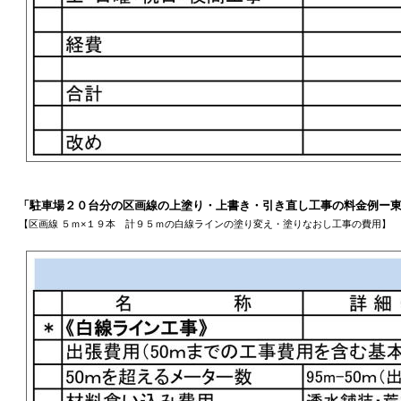
「駐車場２０台分の区画線の上塗り・上書き・引き直し工事の料金例ー
【区画線 ５ｍ×１９本 計９５ｍの白線ラインの塗り変え・塗りなおし工事の費用】