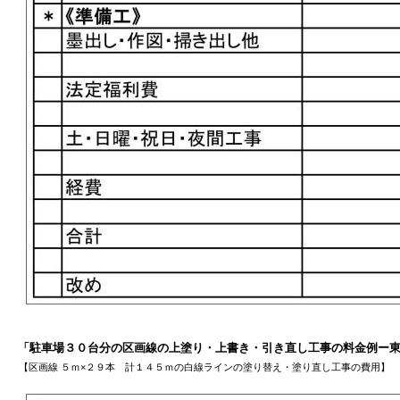
「駐車場３０台分の区画線の上塗り・上書き・引き直し工事の料金例ー
【区画線 ５ｍ×２９本 計１４５ｍの白線ラインの塗り替え・塗り直し工事の費用】