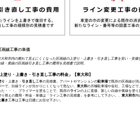
区画線工事の単価
東大和市内の擦れて見えにくくなった区画線の上塗り・上書き・引き直し工事を安い・安価
白線・黄線の区画線引き直し工事の費用を見積書で説明。
上塗り・上書き・引き直し工事の料金」【東大和】
塗り
・上書き・
引き直し
工事の見積書。アパートやマンションの
駐車場
で既存の区画線が消
パーで、白線ラインが分かりにくくなって危ない、
東大和
の月極駐車場や会社、工場などで
った・・・、プライマーを塗ることで、既存の
ライン
の上に直接、新しい白線や黄線を塗り
塗り替えの費用・料金・単価は「ライン工事の見積書」を参考にして下さい。、
東大和市
内
上書き
工事は工事は日建にお任せ下さい。