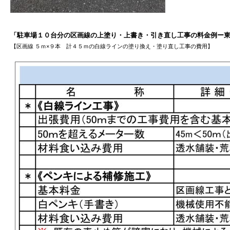
「駐車場１０台分の区画線の上塗り・上書き・引き直し工事の料金例ー
【区画線 ５ｍ×９本 計４５ｍの白線ラインの塗り換え・塗り直し工事の費用】