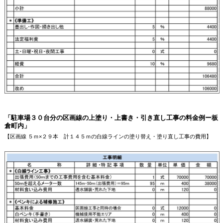
「駐車場３０台分の区画線の上塗り・上書き・引き直し工事の料金例ー板
倉町内」
【区画線 ５ｍ×２９本 計１４５ｍの白線ラインの塗り替え・塗り直し工事の費用】