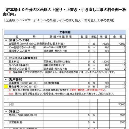
「駐車場１０台分の区画線の上塗り・上書き・引き直し工事の料金例ー板
倉町内」
【区画線 ５ｍ×９本 計４５ｍの白線ラインの塗り換え・塗り直し工事の費用】