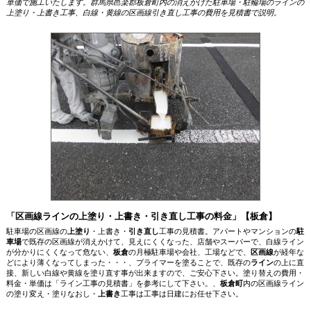
単価で施工いたします。群馬県邑楽郡板倉町内の消えかけた駐車場・駐輪場のラインの
上塗り・上書き工事、白線・黄線の区画線引き直し工事の費用を見積書で説明。
「区画線ラインの上塗り・上書き・引き直し工事の料金」【板倉】
駐車場の区画線の
上塗り
・上書き・
引き直し
工事の見積書。アパートやマンションの
駐
車場
で既存の区画線が消えかけて、見えにくくなった、店舗やスーパーで、白線ライン
が分かりにくくなって危ない、
板倉
の月極駐車場や会社、工場などで、
区画線
が経年な
どにより薄くなってしまった・・・、プライマーを塗ることで、既存の
ライン
の上に直
接、新しい白線や黄線を塗り直す事が出来ますので、ご安心下さい。塗り替えの費用・
料金・単価は「ライン工事の見積書」を参考にして下さい。、
板倉町
内の区画線ライン
の塗り変え・塗りなおし・
上書き
工事は工事は日建にお任せ下さい。