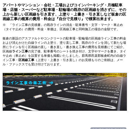
アパートやマンション・会社・工場およびコインパーキング・月極駐車
場・店舗・スーパーなど駐車場・駐輪場の既存の区画線を消さずに、その
上から新しい区画線を引き直す、上塗り・上書き・引き直しなど板倉の区
画線工事の概算の費用・料金は『自分で見積り』で積算出来ます。
※ 「ライン工事の見積書」の既存ラインの消去・駐車番号・文字・マーク・車止め
（タイヤ止め）の費用・料金・単価は、区画線工事と同時施工の場合の金額です。
板倉の新設のアスファルトやコンクリートの駐車場・駐輪場の区画線ライン工事の料金
および消えかけた白線ラインの上塗り、塗り直し工事、既存のラインを消して新たな場
所にラインを引く区画線の直し・書き直し・書き換え工事の費用を見積書にてご紹介。
区画線
ライン工事
の完了後、駐車番号のシートを焼き付け、文字やマークを書き、タイ
ヤ止め（車止め）を設置する単価も掲載いたしました。群馬県邑楽郡板倉町内の白線ラ
イン工事・
区画線工事
（上塗り・上書き・引き直し）のお見積もりのご依頼は、メー
ル・ファックスでも受け付けております。