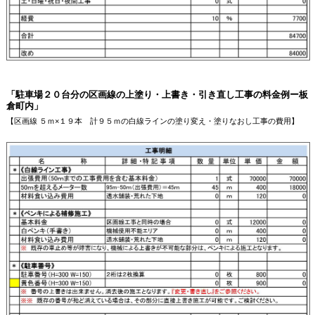
「駐車場２０台分の区画線の上塗り・上書き・引き直し工事の料金例ー板
倉町内」
【区画線 ５ｍ×１９本 計９５ｍの白線ラインの塗り変え・塗りなおし工事の費用】