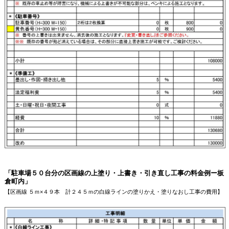
「駐車場５０台分の区画線の上塗り・上書き・引き直し工事の料金例ー板
倉町内」
【区画線 ５ｍ×４９本 計２４５ｍの白線ラインの塗りかえ・塗りなおし工事の費用】